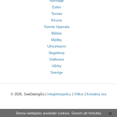
Norrtälje
Eslöv
Tensta
Kiruna
Gamla Uppsala
Bålsta
Mjölby
Ulricehamn
Segeltorp
Gällivare
Vårby
Sverige
© 2026, SweDatingGo |
Integritetspolicy
|
Villkor
|
Kontakta oss
Denna webbplats använder cookies. Genom att fortsätta