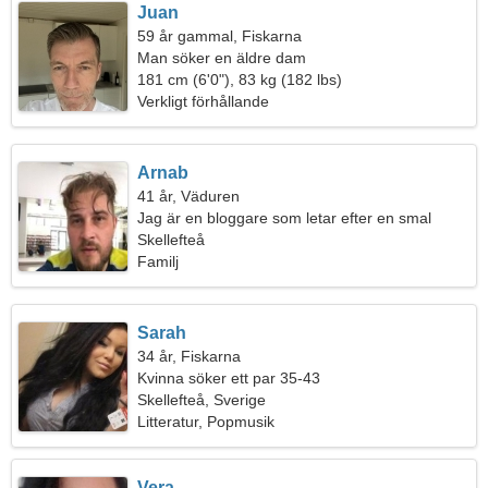
Juan
59 år gammal, Fiskarna
Man söker en äldre dam
181 cm (6'0"), 83 kg (182 lbs)
Verkligt förhållande
Arnab
41 år, Väduren
Jag är en bloggare som letar efter en smal
kvinna
Skellefteå
Familj
Sarah
34 år, Fiskarna
Kvinna söker ett par 35-43
Skellefteå, Sverige
Litteratur, Popmusik
Vera