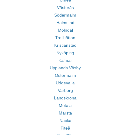
Umeå
Västerås
Södermalm
Halmstad
Mölndal
Trollhättan
Kristianstad
Nyköping
Kalmar
Upplands Väsby
Östermalm
Uddevalla
Varberg
Landskrona
Motala
Märsta
Nacka
Piteå