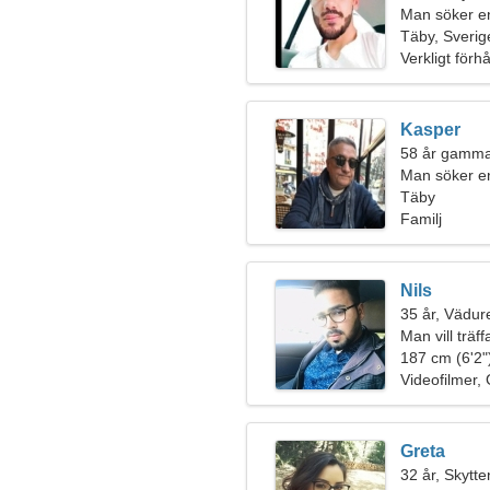
Man söker e
Täby, Sverig
Verkligt förh
Kasper
58 år gammal
Man söker e
Täby
Familj
Nils
35 år, Vädur
Man vill träf
187 cm (6'2")
Videofilmer, G
Greta
32 år, Skytte