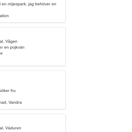
i en nöjespark, jag behöver en
inna
ation
al, Vågen
ter en pojkvän
ge
söker fru
ad, Vandra
al, Väduren