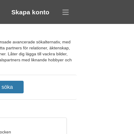
Skapa konto
änsade avancerade sökalternativ, med
tta partners för relationer, äktenskap,
r. Låter dig lägga till vackra bilder,
amtalspartners med liknande hobbyer och
bocken