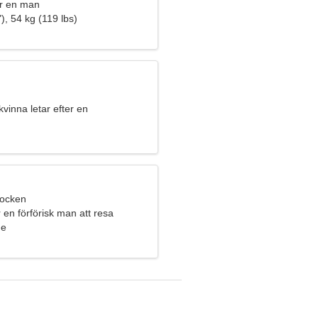
r en man
), 54 kg (119 lbs)
kvinna letar efter en
ion
bocken
en förförisk man att resa
ge