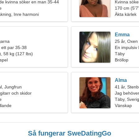
e kvinna söker en man 35-44
Kvinna söke
e
170 cm (5'7"
åkning, Inre harmoni
Äkta kärlek
Emma
ngarna
25 år, Oxen
 ett par 35-38
En impulsiv 
, 58 kg (127 lbs)
kärleksrelat
Täby
-spel
Bröllop
Alma
l, Jungfrun
41 år, Sten
gitarr och skidor
Jag behöver 
e
tillsammans
Täby, Sveri
llande
Vänskap
Så fungerar SweDatingGo