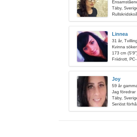
Ensamståend
Täby, Sverig
Rullskridsko
Linnea
31 år, Tvilli
Kvinna söker
173 cm (5'9")
Friidrott, PC
Joy
59 år gamma
Jag föredrar 
Täby, Sverig
Seriöst förhå