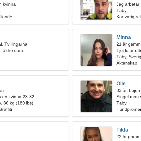
n kvinna
Jag arbetar 
e
underbar kv
Täby
ållande
Kortvarig rel
Minna
, Tvillingarna
21 år gamm
n äldre dam
Tjej letar ef
Täby, Sveri
Äktenskap
Olle
en
33 år, Lejon
fa en kvinna 23-32
Singel man 
, 86 kg (189 lbs)
Täby
raffiti
Hundpromen
Tilda
n
22 år gamm