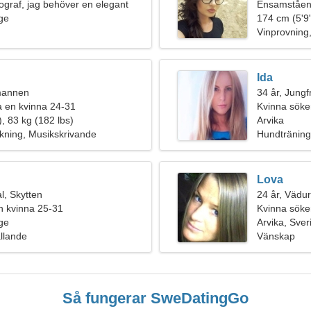
tograf, jag behöver en elegant
Ensamståen
ige
174 cm (5'9"
Vinprovning
Ida
umannen
34 år, Jungf
fa en kvinna 24-31
Kvinna söker
, 83 kg (182 lbs)
Arvika
kning, Musikskrivande
Hundträning
Lova
, Skytten
24 år, Vädu
n kvinna 25-31
Kvinna söke
ige
Arvika, Sver
ållande
Vänskap
Så fungerar SweDatingGo