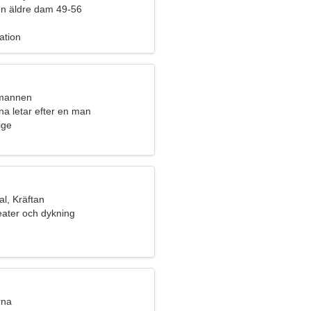
n äldre dam 49-56
ation
umannen
na letar efter en man
ige
l, Kräftan
eater och dykning
rna