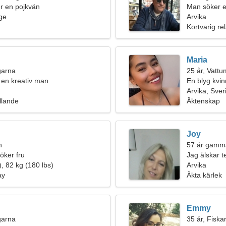
ter en pojkvän
Man söker e
ige
Arvika
Kortvarig rel
Maria
ngarna
25 år, Vatt
a en kreativ man
En blyg kvin
Arvika, Sver
llande
Äktenskap
Joy
n
57 år gamma
öker fru
Jag älskar t
, 82 kg (180 lbs)
Arvika
ay
Äkta kärlek
Emmy
ngarna
35 år, Fiska