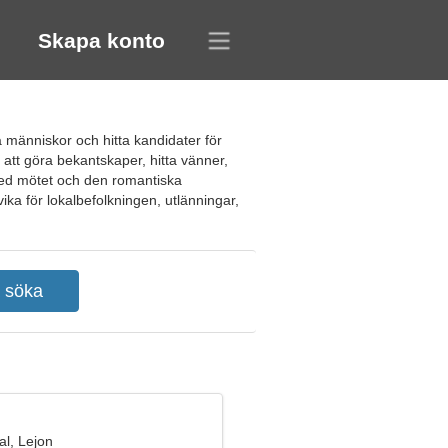
Skapa konto
a människor och hitta kandidater för
ll att göra bekantskaper, hitta vänner,
t med mötet och den romantiska
ika för lokalbefolkningen, utlänningar,
l, Lejon