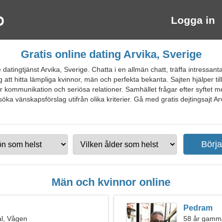
Logga in
Gratis online dating Arvika, Sverige
atingtjänst Arvika, Sverige. Chatta i en allmän chatt, träffa intressant
dig att hitta lämpliga kvinnor, män och perfekta bekanta. Sajten hjälper ti
 för kommunikation och seriösa relationer. Samhället frågar efter syfte
ka vänskapsförslag utifrån olika kriterier. Gå med gratis dejtingsajt Arv
Män och kvinnor online
Pedram
l, Vågen
58 år gamma