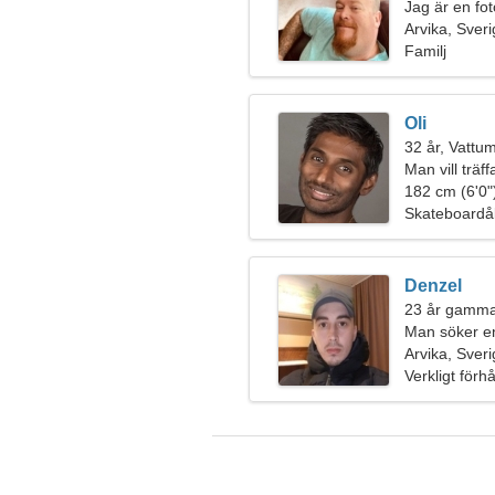
Jag är en fo
kvinna
Arvika, Sver
Familj
Oli
32 år, Vatt
Man vill träf
182 cm (6'0")
Skateboardå
Denzel
23 år gammal
Man söker e
Arvika, Sver
Verkligt förh