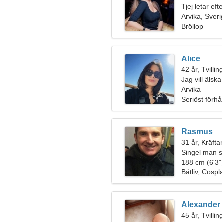
Tjej letar ef
Arvika, Sver
Bröllop
Alice
42 år, Tvilli
Jag vill älsk
Arvika
Seriöst förhå
Rasmus
31 år, Kräfta
Singel man s
188 cm (6'3")
Båtliv, Cospl
Alexander
45 år, Tvilli