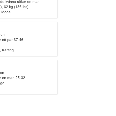
de kvinna söker en man
), 62 kg (136 lbs)
, Mode
run
 ett par 37-46
, Karting
ren
r en man 25-32
ige