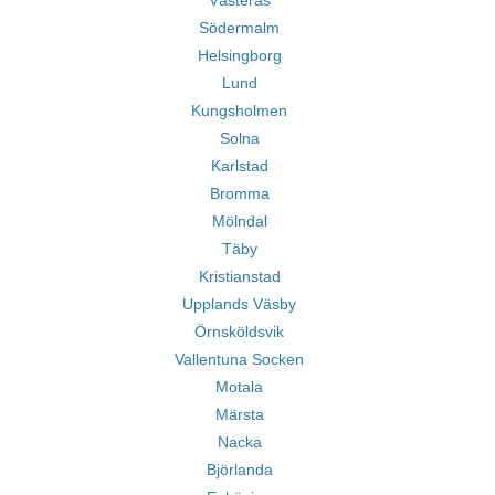
Västerås
Södermalm
Helsingborg
Lund
Kungsholmen
Solna
Karlstad
Bromma
Mölndal
Täby
Kristianstad
Upplands Väsby
Örnsköldsvik
Vallentuna Socken
Motala
Märsta
Nacka
Björlanda