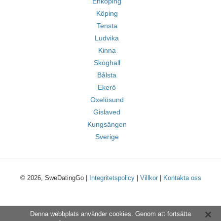
Enköping
Köping
Tensta
Ludvika
Kinna
Skoghall
Bålsta
Ekerö
Oxelösund
Gislaved
Kungsängen
Sverige
© 2026, SweDatingGo |
Integritetspolicy
|
Villkor
|
Kontakta oss
Denna webbplats använder cookies. Genom att fortsätta