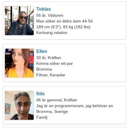
Tobias
56 år, Väduren
Man söker en äldre dam 44-54
189 cm (6'3"), 83 kg (182 lbs)
Kortvarig relation
Ellen
30 år, Kräftan
Kvinna söker ett par
Bromma
Filmer, Karaoke
Nils
46 år gammal, Kräftan
Jag är en programmerare, jag behöver en
känslomässig kvinna
Bromma, Sverige
Familj