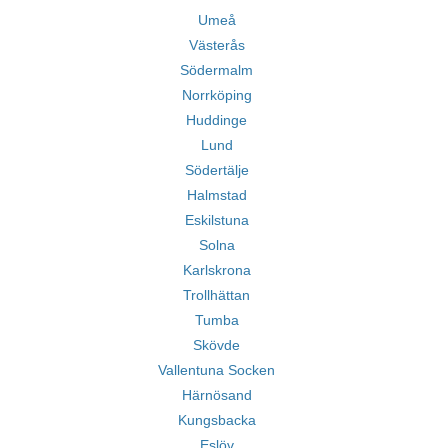
Umeå
Västerås
Södermalm
Norrköping
Huddinge
Lund
Södertälje
Halmstad
Eskilstuna
Solna
Karlskrona
Trollhättan
Tumba
Skövde
Vallentuna Socken
Härnösand
Kungsbacka
Eslöv