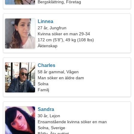
Bergsklättring, Företag
Linnea
27 år, Jungfrun
Kvinna söker en man 29-34
172 cm (5'8"), 49 kg (108 lbs)
Äktenskap
Charles
58 år gammal, Vågen
Man söker en äldre dam
Solna
Familj
Sandra
30 år, Lejon
Ensamstående kvinna söker en man
Solna, Sverige
Båtliv, Äta nyttigt